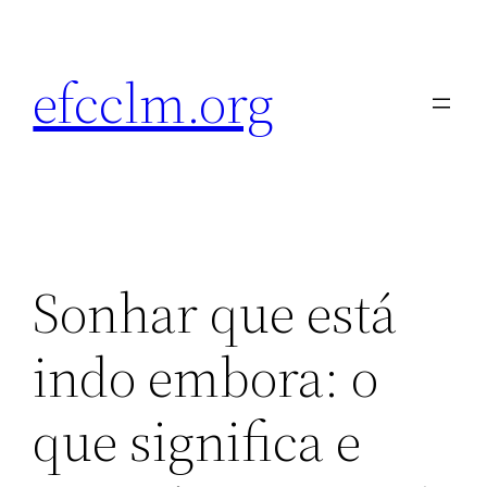
Pular
para
efcclm.org
o
conteúdo
Sonhar que está
indo embora: o
que significa e