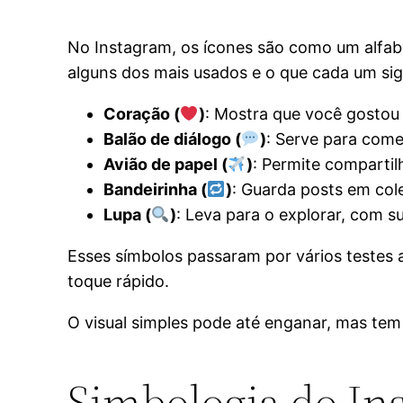
No Instagram, os ícones são como um alfabet
alguns dos mais usados e o que cada um sign
Coração (
)
: Mostra que você gostou 
Balão de diálogo (
)
: Serve para come
Avião de papel (
)
: Permite comparti
Bandeirinha (
)
: Guarda posts em cole
Lupa (
)
: Leva para o explorar, com s
Esses símbolos passaram por vários testes at
toque rápido.
O visual simples pode até enganar, mas tem 
Simbologia do In