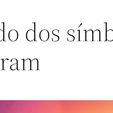
ado dos sím
gram