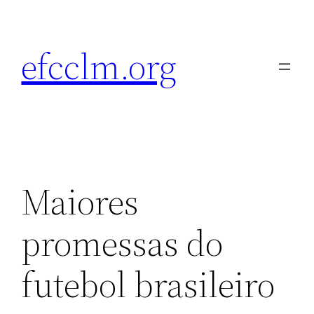
Pular
para
efcclm.org
o
conteúdo
Maiores
promessas do
futebol brasileiro