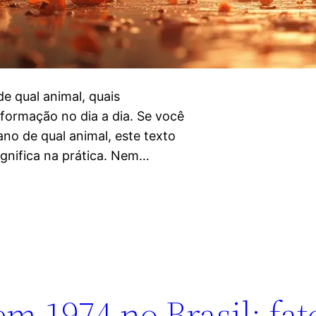
e qual animal, quais
nformação no dia a dia. Se você
no de qual animal, este texto
significa na prática. Nem…
m 1974 no Brasil: fat