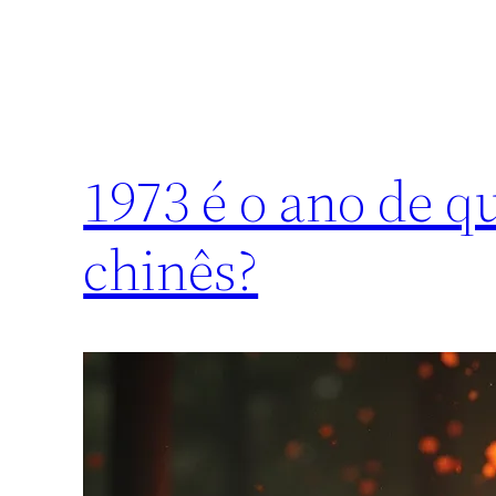
1973 é o ano de q
chinês?