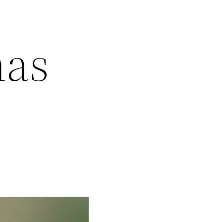
has
s