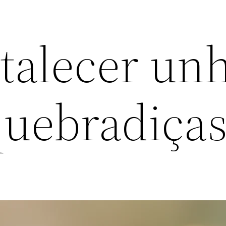
talecer un
quebradiça