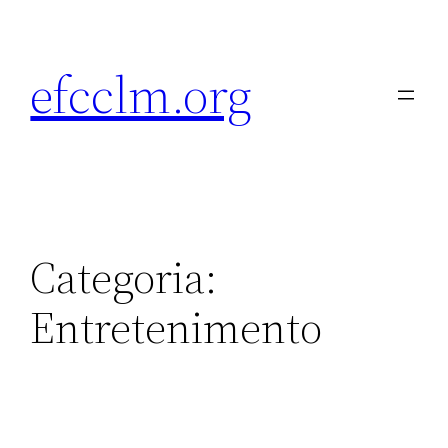
Pular
para
efcclm.org
o
conteúdo
Categoria:
Entretenimento