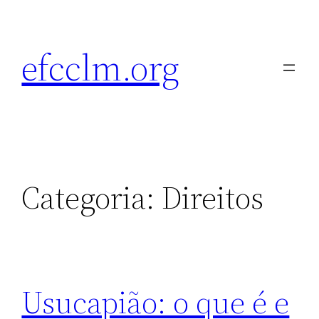
Pular
para
efcclm.org
o
conteúdo
Categoria:
Direitos
Usucapião: o que é e